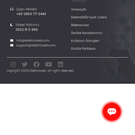
Çağrı Merkezi
Anasayfa
+90 0850 777 0444
ElektraWEB Fiyat Listesi
Nöbet Hattımız
Referanslar
0532 111 0 999
Destek Kanallarımız
info@elektraweb.com
Kullanıcı Görüşleri
support@elektraweb.com
Gizlilik Politikası
Copright 2026 Elektraweb. all right reserved.