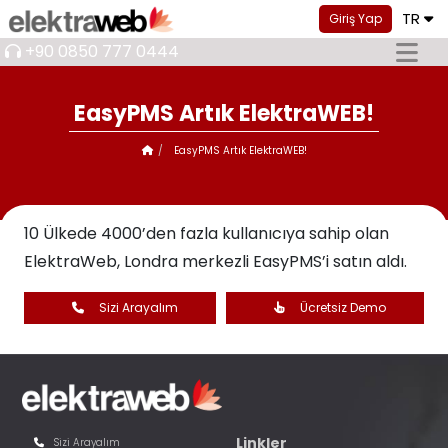
TR
Giriş Yap
+90 0850 777 0444
EasyPMS Artık ElektraWEB!
EasyPMS Artık ElektraWEB!
10 Ülkede 4000’den fazla kullanıcıya sahip olan
ElektraWeb, Londra merkezli EasyPMS’i satın aldı.
Sizi Arayalım
Ücretsiz Demo
Linkler
Sizi Arayalım