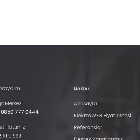
 Arayalım
Linkler
rı Merkezi
Anasayfa
 0850 777 0444
ElektraWEB Fiyat Listesi
t Hattımız
Referanslar
 111 0 999
Destek Kanallarımız