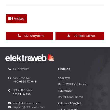
Video
Sizi Arayalım
Ücretsiz Demo
Linkler
Sizi Arayalım
Çağrı Merkezi
Anasayfa
+90 0850 777 0444
ElektraWEB Fiyat Listesi
Nöbet Hattımız
Referanslar
0532 111 0 999
Destek Kanallarımız
info@elektraweb.com
Kullanıcı Görüşleri
support@elektraweb.com
Gizlilik Politikası