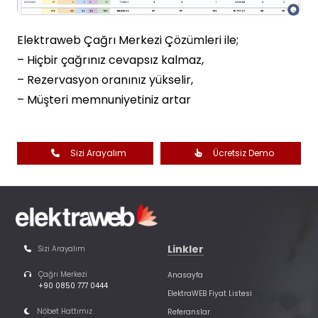
Elektraweb Çağrı Merkezi Çözümleri ile;
– Hiçbir çağrınız cevapsız kalmaz,
– Rezervasyon oranınız yükselir,
– Müşteri memnuniyetiniz artar
Sizi Arayalım
Ücretsiz Demo
Linkler
Sizi Arayalım
Çağrı Merkezi
Anasayfa
+90 0850 777 0444
ElektraWEB Fiyat Listesi
Nöbet Hattımız
Referanslar