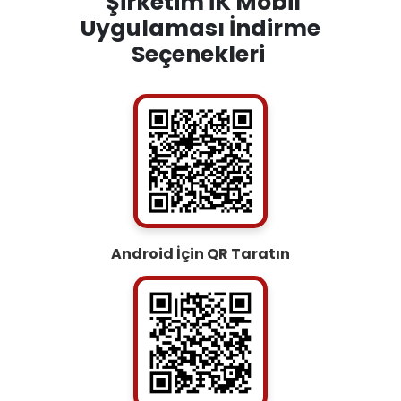
Şirketim İK Mobil
Uygulaması İndirme
Seçenekleri
Android İçin QR Taratın