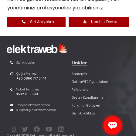
yönetiminizi profesyonelce yapabilirsiniz.​
Sizi Arayalım
Ücretsiz Demo
Linkler
Sizi Arayalım
Çağrı Merkezi
Anasayfa
+90 0850 777 0444
ElektraWEB Fiyat Listesi
Nöbet Hattımız
Referanslar
0532 111 0 999
Destek Kanallarımız
info@elektraweb.com
Kullanıcı Görüşleri
support@elektraweb.com
Gizlilik Politikası
Copright 2026 Elektraweb. all right reserved.