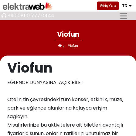
TR
Giriş Yap
+90 0850 777 0444
Viofun
Viofun
Viofun
EĞLENCE DÜNYASINA AÇIK BİLET
Otelinizin çevresindeki tüm konser, etkinlik, müze,
park ve eğlence alanlarına kolayca erişim
sağlayın.​​
Misafirlerinize bu aktivitelere ait biletleri avantajlı
fiyatlarla sunun, onların tatillerini unutulmaz bir