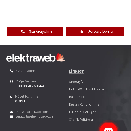
Sizi Arayalım
Ücretsiz Demo
Linkler
Sizi Arayalım
Çağrı Merkezi
Anasayfa
+90 0850 777 0444
ElektraWEB Fiyat Listesi
Nöbet Hattımız
Referanslar
0532 111 0 999
Destek Kanallarımız
info@elektraweb.com
Kullanıcı Görüşleri
support@elektraweb.com
Gizlilik Politikası