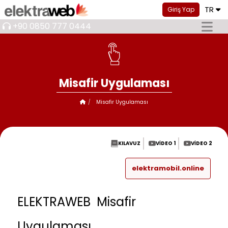
TR
Giriş Yap
+90 0850 777 0444
Misafir Uygulaması
Misafir Uygulaması
KILAVUZ
VIDEO 1
VIDEO 2
elektramobil.online
ELEKTRAWEB Misafir
Uygulaması