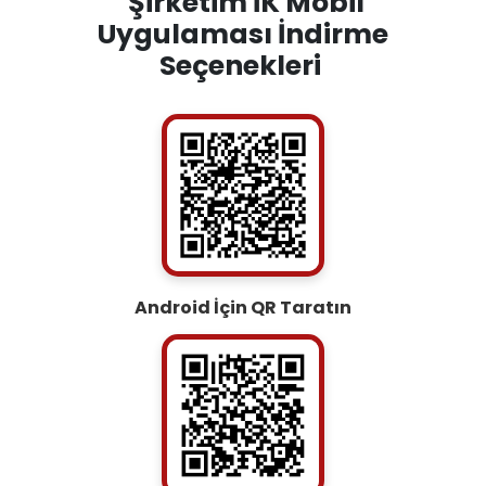
Şirketim İK Mobil
Uygulaması İndirme
Seçenekleri
Android İçin QR Taratın