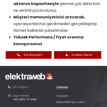
aktarım kapasitesiyle
işlerinizi çok daha hızlı
ve verimli yürütürsünüz.
Müşteri memnuniyetinizi artırarak,
operasyonlarınızı gecikmeden gerçekleştirip
hizmet kalitenizi yükseltirsiniz.
Yüksek Performans / Fiyat oranına
kavuşursunuz
.
Sizi Arayalım
Ücretsiz Demo
Linkler
Sizi Arayalım
Çağrı Merkezi
Anasayfa
+90 0850 777 0444
ElektraWEB Fiyat Listesi