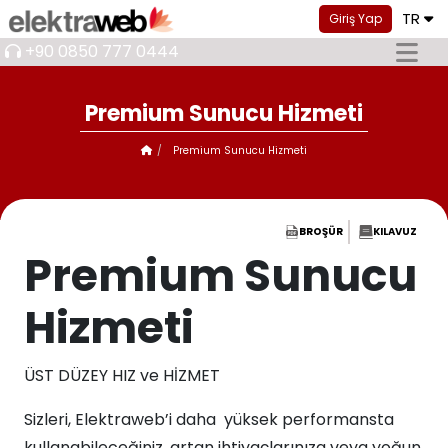
TR
Giriş Yap
+90 0850 777 0444
Premium Sunucu Hizmeti
Premium Sunucu Hizmeti
BROŞÜR
KILAVUZ
Premium Sunucu
Hizmeti
ÜST DÜZEY HIZ ve HİZMET
Sizleri, Elektraweb’i daha yüksek performansta
kullanabileceğiniz, artan ihtiyaçlarınıza veya yoğun