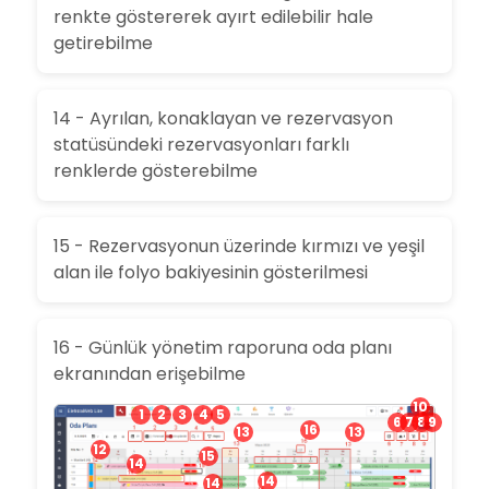
renkte göstererek ayırt edilebilir hale
getirebilme
14 - Ayrılan, konaklayan ve rezervasyon
statüsündeki rezervasyonları farklı
renklerde gösterebilme
15 - Rezervasyonun üzerinde kırmızı ve yeşil
alan ile folyo bakiyesinin gösterilmesi
16 - Günlük yönetim raporuna oda planı
ekranından erişebilme
10
1
2
3
4
5
6
7
8
9
16
13
13
12
15
14
14
14