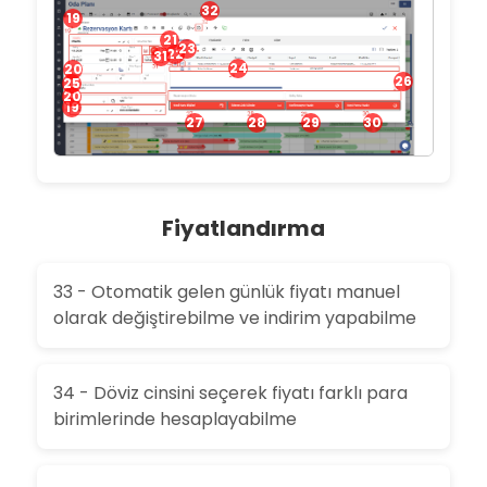
32
19
21
23
22
31
24
20
26
25
20
19
27
28
29
30
Fiyatlandırma
33 - Otomatik gelen günlük fiyatı manuel
olarak değiştirebilme ve indirim yapabilme
34 - Döviz cinsini seçerek fiyatı farklı para
birimlerinde hesaplayabilme