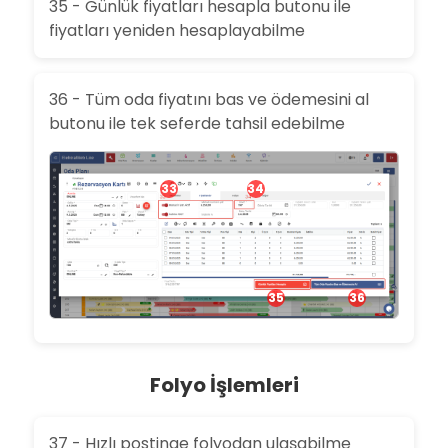
35 - Günlük fiyatları hesapla butonu ile
fiyatları yeniden hesaplayabilme
36 - Tüm oda fiyatını bas ve ödemesini al
butonu ile tek seferde tahsil edebilme
33
34
35
36
Folyo İşlemleri
37 - Hızlı postinge folyodan ulaşabilme