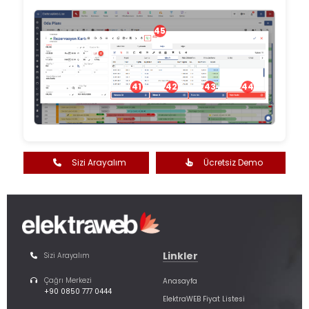
45
41
42
43
44
Sizi Arayalım
Ücretsiz Demo
Linkler
Sizi Arayalım
Çağrı Merkezi
Anasayfa
+90 0850 777 0444
ElektraWEB Fiyat Listesi