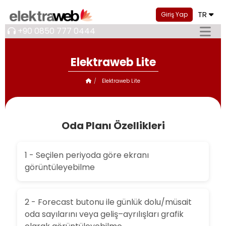
TR
Giriş Yap
+90 0850 777 0444
Elektraweb Lite
Elektraweb Lite
Oda Planı Özellikleri
1 - Seçilen periyoda göre ekranı
görüntüleyebilme
2 - Forecast butonu ile günlük dolu/müsait
oda sayılarını veya geliş–ayrılışları grafik