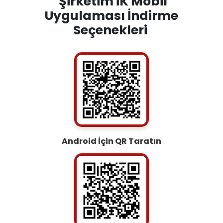
Şirketim İK Mobil
Uygulaması İndirme
Seçenekleri
Android İçin QR Taratın