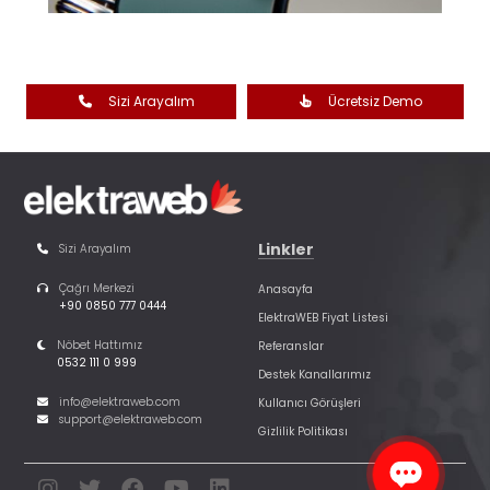
Sizi Arayalım
Ücretsiz Demo
Linkler
Sizi Arayalım
Çağrı Merkezi
Anasayfa
+90 0850 777 0444
ElektraWEB Fiyat Listesi
Nöbet Hattımız
Referanslar
0532 111 0 999
Destek Kanallarımız
info@elektraweb.com
Kullanıcı Görüşleri
support@elektraweb.com
Gizlilik Politikası