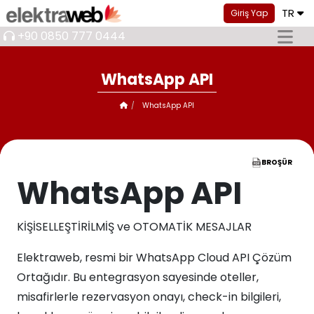
TR
Giriş Yap
+90 0850 777 0444
WhatsApp API​
WhatsApp API​
BROŞÜR
WhatsApp API​
KİŞİSELLEŞTİRİLMİŞ ve OTOMATİK MESAJLAR​
Elektraweb, resmi bir WhatsApp Cloud API Çözüm
Ortağıdır. Bu entegrasyon sayesinde oteller,
misafirlerle rezervasyon onayı, check-in bilgileri,