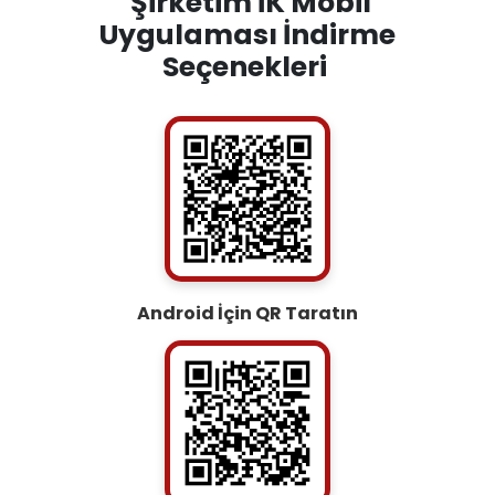
Şirketim İK Mobil
Uygulaması İndirme
Seçenekleri
Android İçin QR Taratın