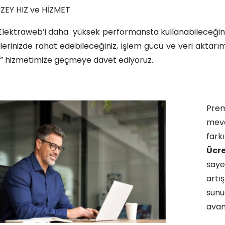
ZEY HIZ ve HİZMET
, Elektraweb’i daha yüksek performansta kullanabileceğiniz
erinizde rahat edebileceğiniz, işlem gücü ve veri aktar
 hizmetimize geçmeye davet ediyoruz.​​
Pre
mevc
fark
Ücr
saye
art
sun
avant