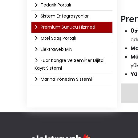
Tedarik Portalı
Sistem Entegrasyonları
Pre
Premium Sunucu Hizmeti
Üs
Otel Satış Portalı
ede
Ma
Elektraweb MİNİ
Mü
Fuar Kongre ve Seminer Dijital
yük
Kayıt Sistemi
Yü
Marina Yönetim Sistemi