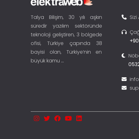
Talya Bilişim, 30 yılı aşkın
Sizi
süredir yazılım sektöründe
Çağ
teknoloji geliştiren, 3 bölgede
+90
ofisi, Türkiye çapında 38
bayisi olan, Türkiye’nin en
Nöbe
büyük kamu
...
0532
inf
sup