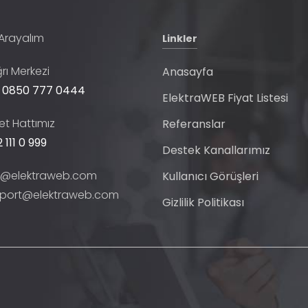
 Arayalım
Linkler
rı Merkezi
Anasayfa
 0850 777 0444
ElektraWEB Fiyat Listesi
t Hattımız
Referanslar
 111 0 999
Destek Kanallarımız
o@elektraweb.com
Kullanıcı Görüşleri
port@elektraweb.com
Gizlilik Politikası