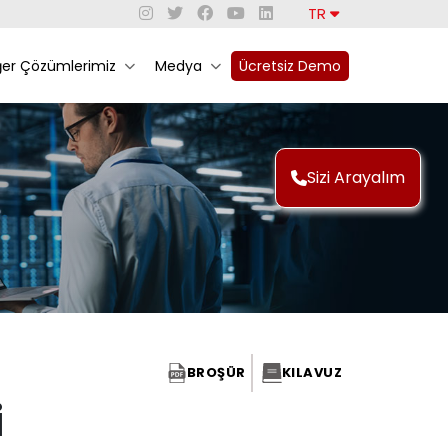
TR
ğer Çözümlerimiz
Medya
Ücretsiz Demo
Sizi Arayalım
BROŞÜR
KILAVUZ
i