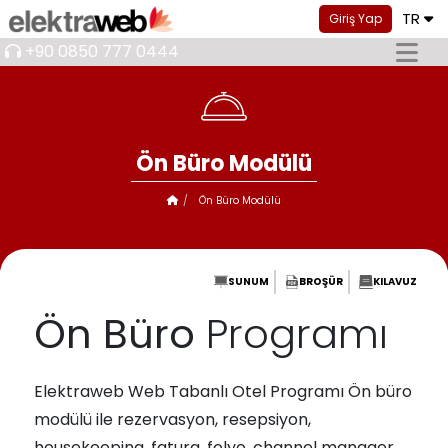
TR
Giriş Yap
+90 0850 777 0444
Ön Büro Modülü
Ön Büro Modülü
SUNUM
BROŞÜR
KILAVUZ
Ön Büro
Programı
Elektraweb Web Tabanlı Otel Programı Ön büro
modülü ile rezervasyon, resepsiyon,
housekeeping, fatura, folyo, channel manager,