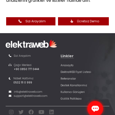
analizlerini grafikler ve listeler halinde alın.
Sizi Arayalım
Ücretsiz Demo
Linkler
Sizi Arayalım
Çağrı Merkezi
Anasayfa
+90 0850 777 0444
ElektraWEB Fiyat Listesi
Nöbet Hattımız
Referanslar
0532 111 0 999
Destek Kanallarımız
info@elektraweb.com
Kullanıcı Görüşleri
support@elektraweb.com
Gizlilik Politikası