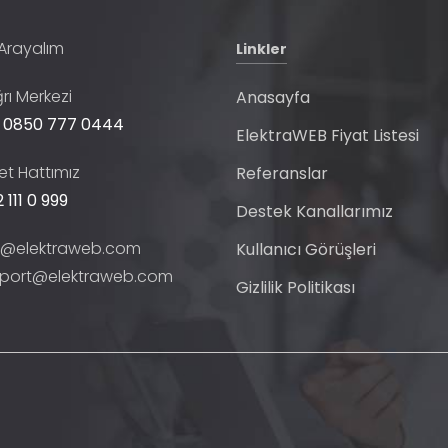
 Arayalım
Linkler
rı Merkezi
Anasayfa
 0850 777 0444
ElektraWEB Fiyat Listesi
t Hattımız
Referanslar
 111 0 999
Destek Kanallarımız
o@elektraweb.com
Kullanıcı Görüşleri
port@elektraweb.com
Gizlilik Politikası