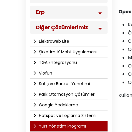
Erp
Opex 
K
Diğer Çözümlerimiz
Öğ
C
Elektraweb Lite
Ö
Şirketim İK Mobil Uygulaması
M
TGA Entegrasyonu
O
Viofun
On
O
Satış ve Banket Yönetimi
Park Otomasyon Çözümleri
Kullan
Google Yedekleme
Hotspot ve Loglama Sistemi
Yurt Yönetim Programı