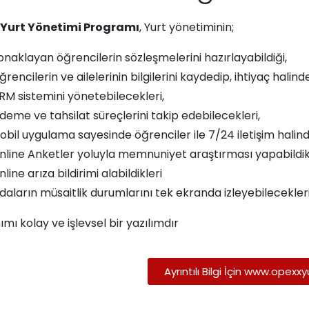
Yurt Yönetimi Programı
, Yurt yönetiminin;
onaklayan öğrencilerin sözleşmelerini hazırlayabildiği,
rencilerin ve ailelerinin bilgilerini kaydedip, ihtiyaç halind
RM sistemini yönetebilecekleri,
deme ve tahsilat süreçlerini takip edebilecekleri,
obil uygulama sayesinde öğrenciler ile 7/24 iletişim halinde
nline Anketler yoluyla memnuniyet araştırması yapabildik
line arıza bildirimi alabildikleri
daların müsaitlik durumlarını tek ekranda izleyebilecekler
ımı kolay ve işlevsel bir yazılımdır
Ayrıntılı Bilgi İçin www.opexx