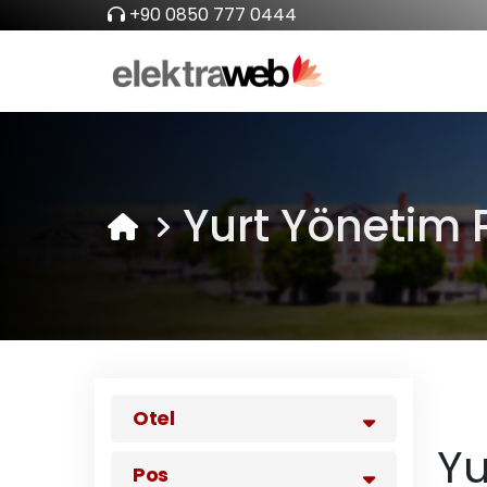
+90 0850 777 0444
Yurt Yönetim 
Otel
Yu
Pos