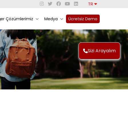
TR
ğer Çözümlerimiz
Medya
Ücretsiz Demo
Sizi Arayalım