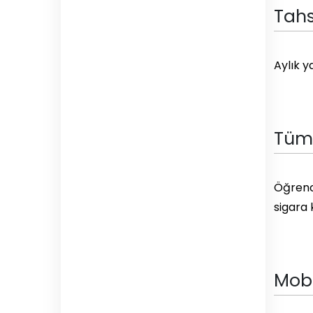
Tahs
Aylık y
Tüm 
Öğrencil
sigara 
Mobi