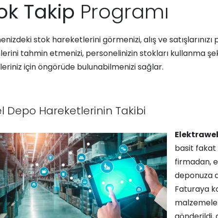
ok Takip
Programı
enizdeki stok hareketlerini görmenizi, alış ve satışlarınızı
lerini tahmin etmenizi, personelinizin stokları kullanma şe
eriniz için öngörüde bulunabilmenizi sağlar.
l Depo Hareketlerinin Takibi
Elektraw
basit fakat
firmadan, e
deponuza da
Faturaya kol
malzemeler
gönderildi,