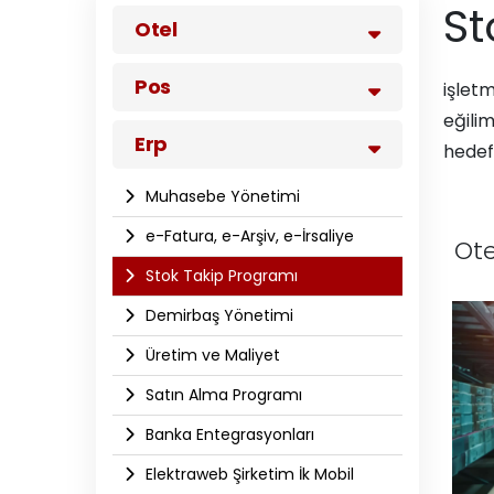
St
Otel
Pos
işletm
eğilim
Erp
hedefl
Muhasebe Yönetimi
e-Fatura, e-Arşiv, e-İrsaliye
Ote
Stok Takip Programı
Demirbaş Yönetimi
Üretim ve Maliyet
Satın Alma Programı
Banka Entegrasyonları
Elektraweb Şirketim İk Mobil