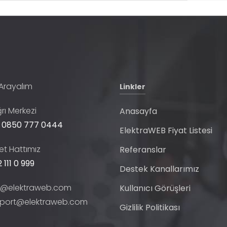
 Arayalım
Linkler
rı Merkezi
Anasayfa
 0850 777 0444
ElektraWEB Fiyat Listesi
t Hattımız
Referanslar
 111 0 999
Destek Kanallarımız
o@elektraweb.com
Kullanıcı Görüşleri
port@elektraweb.com
Gizlilik Politikası