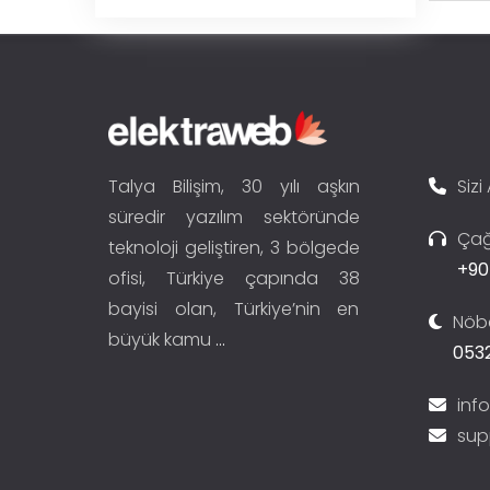
Talya Bilişim, 30 yılı aşkın
Sizi
süredir yazılım sektöründe
Çağ
teknoloji geliştiren, 3 bölgede
+90
ofisi, Türkiye çapında 38
bayisi olan, Türkiye’nin en
Nöbe
büyük kamu
...
0532
inf
sup