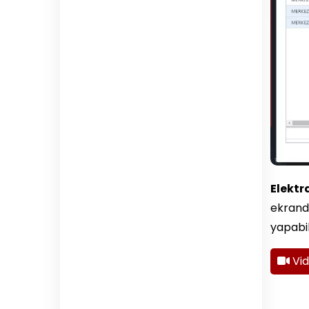
Elekt
ekranda
yapabil
Vi