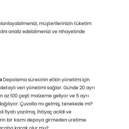
 planlayabilmenizi, müşterilerinizin tüketim
klini analiz edebilmenizi ve nihayetinde
eb
Depolama sürecinin etkin yönetimi için
 detaylı veri yönetimi sağlar. Günde 20 ayrı
n az 100 çeşit malzeme geliyor ve 5 ayrı
ğılıyor. Çuvalla mı gelmiş, tenekede mi?
i fiyatı yazılmış. İhtiyaç acildi ve
in bir kısmı depoya girmeden üretime
 acaba kaçak olur mu?