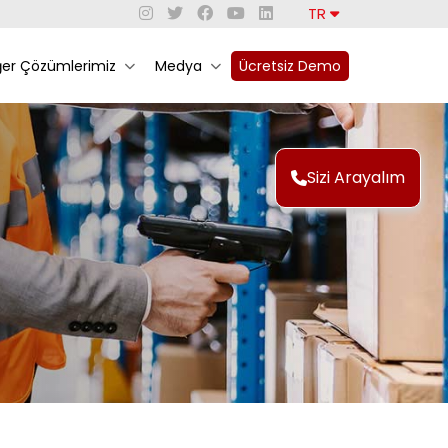
TR
ğer Çözümlerimiz
Medya
Ücretsiz Demo
Sizi Arayalım