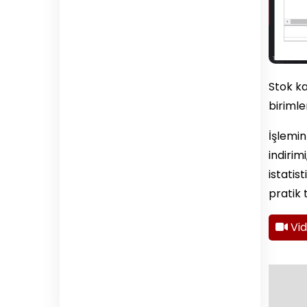
Stok ka
birimle
İşlemin 
indirim
istatis
pratik 
Vi