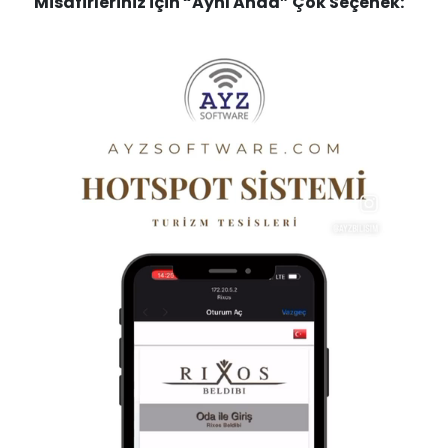
Misafirleriniz için “Aynı Anda” Çok Seçenek: