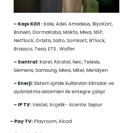
– Kapı Kilit :
Kale, Adel, Amadeus, BiyoKart,
Bonwin, DormaKaba, Makfa, Miwa, NSP,
Netflock, Orbita, Salto, Somkart, BTlock,
Brassco, Tesa, ETS , Wolfer
– Santral:
Karel, Alcatel, Nec, Telesis,
Siemens, Samsung, Miwa, Mitel, Meridyen
– Enerji:
Sistem içinde kullanılan klimalar ve
aydınlatma sistemleri ile entegre çalışır
– IP TV:
Vestel, Arçelik- Acente: Sejour
– Pay TV:
Playroom, Alcod