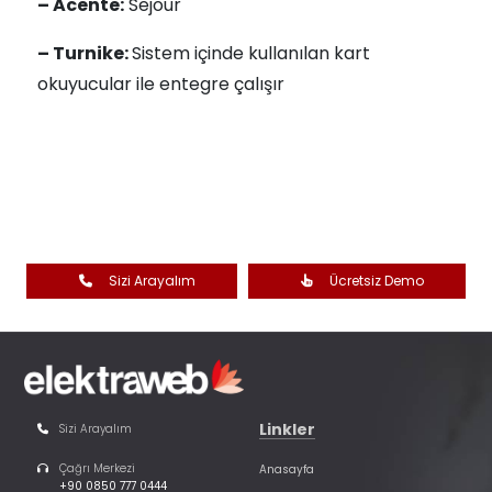
– Acente:
Sejour
– Turnike:
Sistem içinde kullanılan kart
okuyucular ile entegre çalışır
Sizi Arayalım
Ücretsiz Demo
Linkler
Sizi Arayalım
Çağrı Merkezi
Anasayfa
+90 0850 777 0444