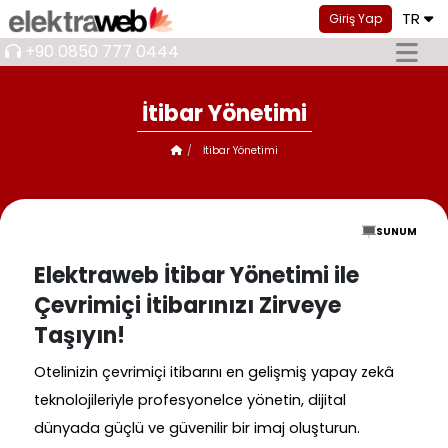
TR
Giriş Yap
+90 0850 777 0444
İtibar Yönetimi
İtibar Yönetimi
SUNUM
Elektraweb İtibar Yönetimi ile
Çevrimiçi İtibarınızı Zirveye
Taşıyın!
Otelinizin çevrimiçi itibarını en gelişmiş yapay zekâ
teknolojileriyle profesyonelce yönetin, dijital
dünyada güçlü ve güvenilir bir imaj oluşturun.