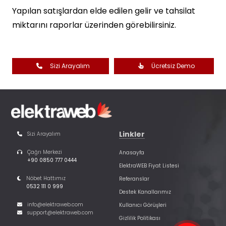
Yapılan satışlardan elde edilen gelir ve tahsilat
miktarını raporlar üzerinden görebilirsiniz.
Sizi Arayalım
Ücretsiz Demo
Linkler
Sizi Arayalım
Çağrı Merkezi
Anasayfa
+90 0850 777 0444
ElektraWEB Fiyat Listesi
Nöbet Hattımız
Referanslar
0532 111 0 999
Destek Kanallarımız
info@elektraweb.com
Kullanıcı Görüşleri
support@elektraweb.com
Gizlilik Politikası