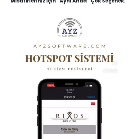
Misafirleriniz için “Aynı Anda” Çok Seçenek: