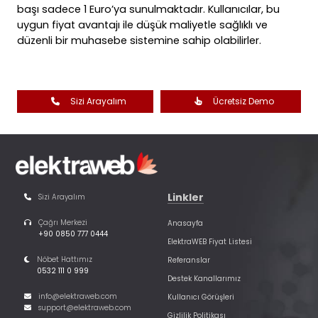
başı sadece 1 Euro’ya sunulmaktadır. Kullanıcılar, bu
uygun fiyat avantajı ile düşük maliyetle sağlıklı ve
düzenli bir muhasebe sistemine sahip olabilirler.
Sizi Arayalım
Ücretsiz Demo
Linkler
Sizi Arayalım
Çağrı Merkezi
Anasayfa
+90 0850 777 0444
ElektraWEB Fiyat Listesi
Nöbet Hattımız
Referanslar
0532 111 0 999
Destek Kanallarımız
info@elektraweb.com
Kullanıcı Görüşleri
support@elektraweb.com
Gizlilik Politikası