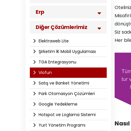
Otelini
Erp
Misafir
dönüştü
Diğer Çözümlerimiz
Siz sad
Her bil
Elektraweb Lite
Şirketim İK Mobil Uygulaması
TGA Entegrasyonu
Viofun
Satış ve Banket Yönetimi
Park Otomasyon Çözümleri
Google Yedekleme
Hotspot ve Loglama Sistemi
Nasıl
Yurt Yönetim Programı