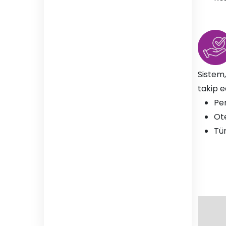
Sistem,
takip ed
Per
Ote
Tüm