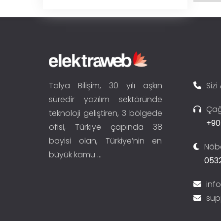
Talya Bilişim, 30 yılı aşkın
Sizi
süredir yazılım sektöründe
Çağ
teknoloji geliştiren, 3 bölgede
+90
ofisi, Türkiye çapında 38
bayisi olan, Türkiye’nin en
Nöbe
büyük kamu
...
0532
inf
sup