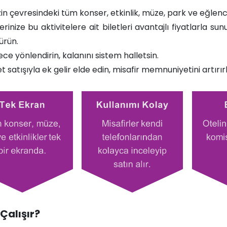
zin çevresindeki tüm konser, etkinlik, müze, park ve eğlence
lerinize bu aktivitelere ait biletleri avantajlı fiyatlarla s
rün.​
ece yönlendirin, kalanını sistem halletsin.
et satışıyla ek gelir elde edin, misafir memnuniyetini artır
 Çalışır?