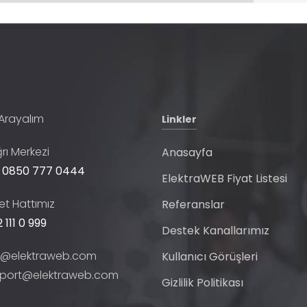
 Arayalım
Linkler
rı Merkezi
Anasayfa
 0850 777 0444
ElektraWEB Fiyat Listesi
t Hattımız
Referanslar
 111 0 999
Destek Kanallarımız
o@elektraweb.com
Kullanıcı Görüşleri
port@elektraweb.com
Gizlilik Politikası