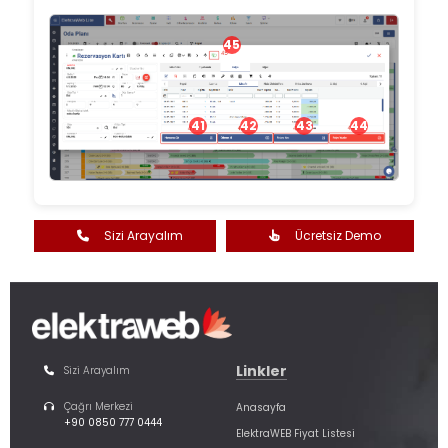
45
41
42
43
44
Sizi Arayalım
Ücretsiz Demo
Linkler
Sizi Arayalım
Çağrı Merkezi
Anasayfa
+90 0850 777 0444
ElektraWEB Fiyat Listesi