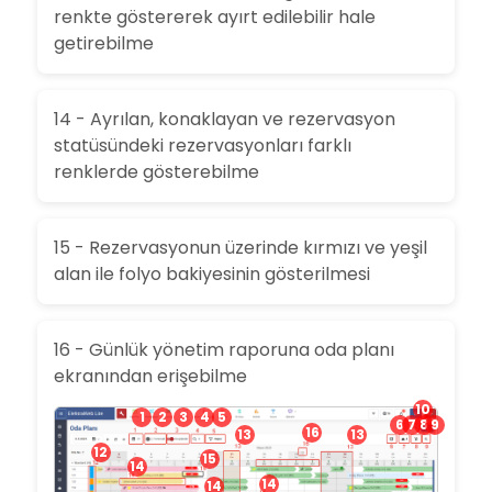
renkte göstererek ayırt edilebilir hale
getirebilme
14 - Ayrılan, konaklayan ve rezervasyon
statüsündeki rezervasyonları farklı
renklerde gösterebilme
15 - Rezervasyonun üzerinde kırmızı ve yeşil
alan ile folyo bakiyesinin gösterilmesi
16 - Günlük yönetim raporuna oda planı
ekranından erişebilme
10
1
2
3
4
5
6
7
8
9
16
13
13
12
15
14
14
14