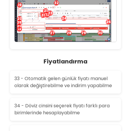
32
19
21
23
22
31
24
20
26
25
20
19
27
28
29
30
Fiyatlandırma
33 - Otomatik gelen günlük fiyatı manuel
olarak değiştirebilme ve indirim yapabilme
34 - Döviz cinsini seçerek fiyatı farklı para
birimlerinde hesaplayabilme