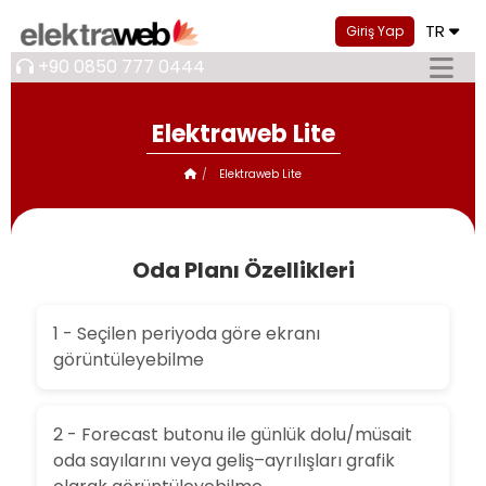
TR
Giriş Yap
+90 0850 777 0444
Elektraweb Lite
Elektraweb Lite
Oda Planı Özellikleri
1 - Seçilen periyoda göre ekranı
görüntüleyebilme
2 - Forecast butonu ile günlük dolu/müsait
oda sayılarını veya geliş–ayrılışları grafik