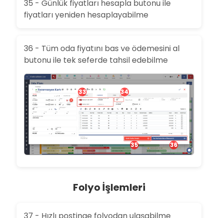
35 - Günlük fiyatları hesapla butonu ile
fiyatları yeniden hesaplayabilme
36 - Tüm oda fiyatını bas ve ödemesini al
butonu ile tek seferde tahsil edebilme
33
34
35
36
Folyo İşlemleri
37 - Hızlı postinge folyodan ulaşabilme