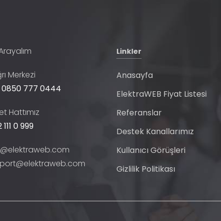
 Arayalım
Linkler
rı Merkezi
Anasayfa
 0850 777 0444
ElektraWEB Fiyat Listesi
t Hattımız
Referanslar
 111 0 999
Destek Kanallarımız
o@elektraweb.com
Kullanıcı Görüşleri
port@elektraweb.com
Gizlilik Politikası