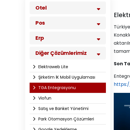
Otel
Elekt
Pos
Türkiy
Konakla
Erp
aktarıl
tamaml
Diğer Çözümlerimiz
Son Ta
Elektraweb Lite
Entegras
Şirketim İK Mobil Uygulaması
https:
TGA Entegrasyonu
Viofun
Satış ve Banket Yönetimi
Park Otomasyon Çözümleri
Google Yedekleme