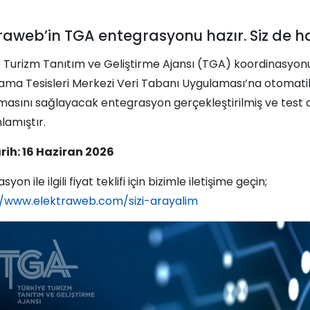
raweb’in TGA entegrasyonu hazır. Siz de ha
e Turizm Tanıtım ve Geliştirme Ajansı (TGA) koordinasyon
ma Tesisleri Merkezi Veri Tabanı Uygulaması’na otomatik
masını sağlayacak entegrasyon gerçekleştirilmiş ve test
amıştır.
rih: 16 Haziran 2026
yon ile ilgili fiyat teklifi için bizimle iletişime geçin;
//www.elektraweb.com/sizi-arayalim