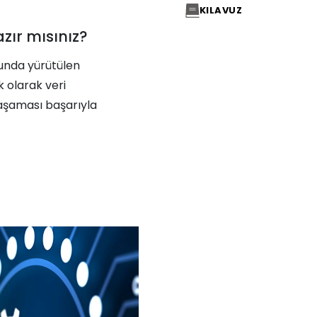
KILAVUZ
zır mısınız?
unda yürütülen
 olarak veri
 aşaması başarıyla