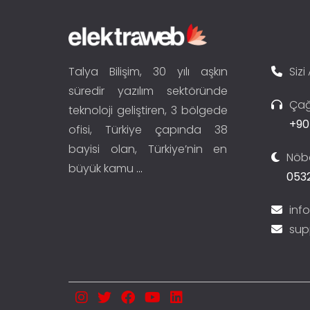
Talya Bilişim, 30 yılı aşkın
Sizi
süredir yazılım sektöründe
Çağ
teknoloji geliştiren, 3 bölgede
+90
ofisi, Türkiye çapında 38
bayisi olan, Türkiye’nin en
Nöbe
büyük kamu
...
0532
inf
sup