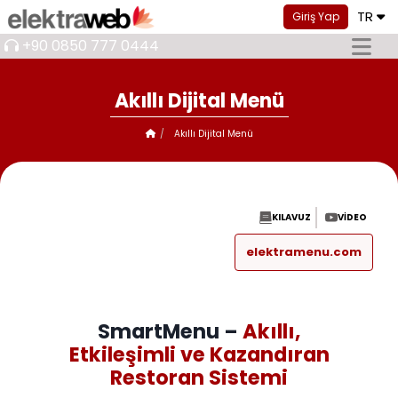
TR
Giriş Yap
+90 0850 777 0444
Akıllı Dijital Menü
Akıllı Dijital Menü
KILAVUZ
VIDEO
elektramenu.com
SmartMenu –
Akıllı,
Etkileşimli ve Kazandıran
Restoran Sistemi