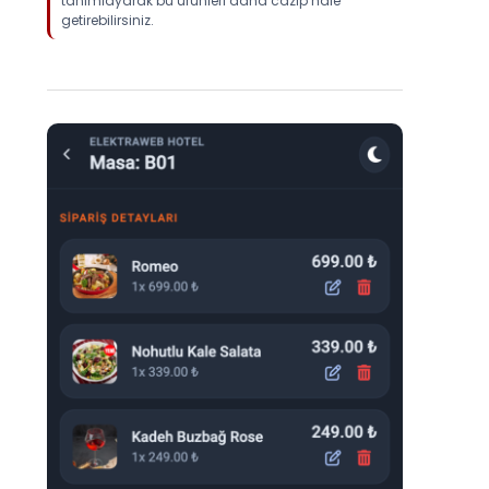
tanımlayarak bu ürünleri daha cazip hale
getirebilirsiniz.