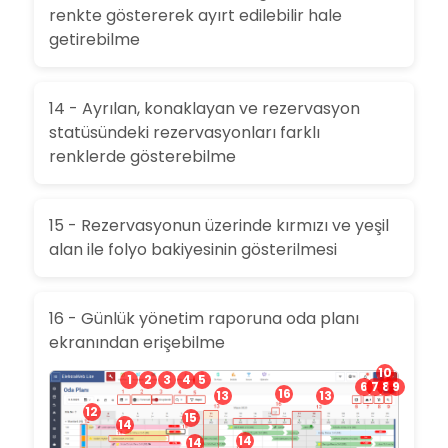
renkte göstererek ayırt edilebilir hale
getirebilme
14 - Ayrılan, konaklayan ve rezervasyon
statüsündeki rezervasyonları farklı
renklerde gösterebilme
15 - Rezervasyonun üzerinde kırmızı ve yeşil
alan ile folyo bakiyesinin gösterilmesi
16 - Günlük yönetim raporuna oda planı
ekranından erişebilme
10
1
2
3
4
5
6
7
8
9
16
13
13
12
15
14
14
14