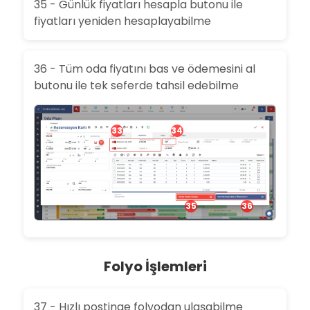
35 - Günlük fiyatları hesapla butonu ile
fiyatları yeniden hesaplayabilme
36 - Tüm oda fiyatını bas ve ödemesini al
butonu ile tek seferde tahsil edebilme
33
34
35
36
Folyo İşlemleri
37 - Hızlı postinge folyodan ulaşabilme