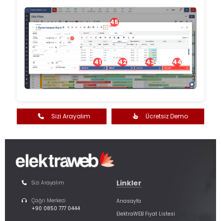
45
41
42
43
44
Sizi Arayalım
Ücretsiz Demo
Linkler
Sizi Arayalım
Çağrı Merkezi
Anasayfa
+90 0850 777 0444
ElektraWEB Fiyat Listesi