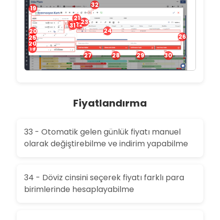
32
19
21
23
22
31
24
20
26
25
20
19
27
28
29
30
Fiyatlandırma
33 - Otomatik gelen günlük fiyatı manuel
olarak değiştirebilme ve indirim yapabilme
34 - Döviz cinsini seçerek fiyatı farklı para
birimlerinde hesaplayabilme