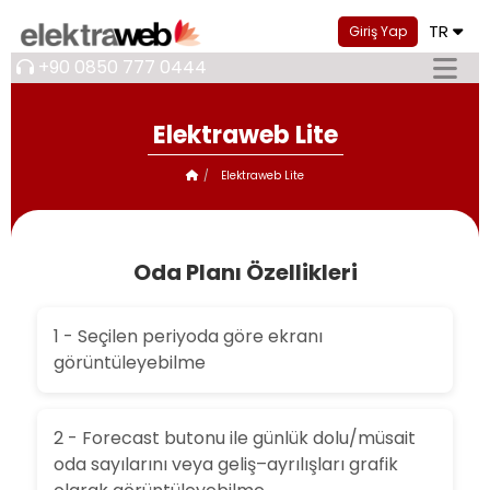
TR
Giriş Yap
+90 0850 777 0444
Elektraweb Lite
Elektraweb Lite
Oda Planı Özellikleri
1 - Seçilen periyoda göre ekranı
görüntüleyebilme
2 - Forecast butonu ile günlük dolu/müsait
oda sayılarını veya geliş–ayrılışları grafik