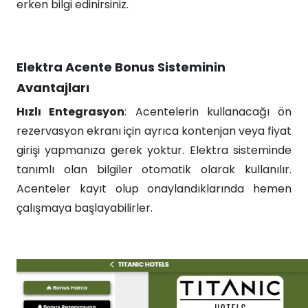
erken bilgi edinirsiniz.​
Elektra Acente Bonus Sisteminin
Avantajları​
Hızlı Entegrasyon
: Acentelerin kullanacağı ön
rezervasyon ekranı için ayrıca kontenjan veya fiyat
girişi yapmanıza gerek yoktur. Elektra sisteminde
tanımlı olan bilgiler otomatik olarak kullanılır.
Acenteler kayıt olup onaylandıklarında hemen
çalışmaya başlayabilirler.​