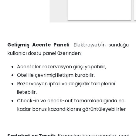
Gelişmiş Acente Paneli
: Elektraweb'in sunduğu
kullanıcı dostu panel üzerinden;
Acenteler rezervasyon girişi yapabilir,
Otel ile çevrimiçi iletişim kurabilir,
Rezervasyon iptali ve değişiklik taleplerini
iletebilir,
Check-in ve check-out tamamlandığında ne
kadar bonus kazandıklarını görüntüleyebilirler
Sadakat ve Teşvik
: Kazanılan bonus puanlar, yeni