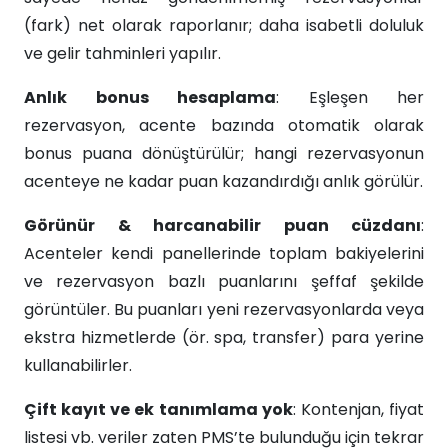
(fark) net olarak raporlanır; daha isabetli doluluk
ve gelir tahminleri yapılır.​
Anlık bonus hesaplama
: Eşleşen her
rezervasyon, acente bazında otomatik olarak
bonus puana dönüştürülür; hangi rezervasyonun
acenteye ne kadar puan kazandırdığı anlık görülür.​
Görünür & harcanabilir puan cüzdanı
:
Acenteler kendi panellerinde toplam bakiyelerini
ve rezervasyon bazlı puanlarını şeffaf şekilde
görüntüler. Bu puanları yeni rezervasyonlarda veya
ekstra hizmetlerde (ör. spa, transfer) para yerine
kullanabilirler.​
Çift kayıt ve ek tanımlama yok
: Kontenjan, fiyat
listesi vb. veriler zaten PMS’te bulunduğu için tekrar