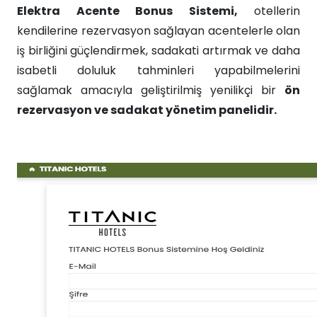
Elektra Acente Bonus Sistemi,
otellerin
kendilerine rezervasyon sağlayan acentelerle olan
iş birliğini güçlendirmek, sadakati artırmak ve daha
isabetli doluluk tahminleri yapabilmelerini
sağlamak amacıyla geliştirilmiş yenilikçi bir
ön
rezervasyon ve sadakat yönetim panelidir.