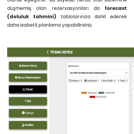
düşmemiş olan rezervasyonları da
forecast
(doluluk tahmini)
tablolarınıza dahil ederek
daha isabetli planlama yapabilirsiniz.​