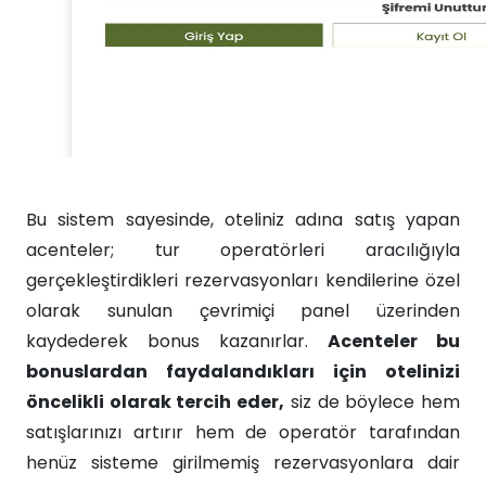
Bu sistem sayesinde, oteliniz adına satış yapan
acenteler; tur operatörleri aracılığıyla
gerçekleştirdikleri rezervasyonları kendilerine özel
olarak sunulan çevrimiçi panel üzerinden
kaydederek bonus kazanırlar.
Acenteler bu
bonuslardan faydalandıkları için otelinizi
öncelikli olarak tercih eder,
siz de böylece hem
satışlarınızı artırır hem de operatör tarafından
henüz sisteme girilmemiş rezervasyonlara dair