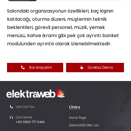
Salondaki organizasyonun özellikleri, kaç kişinin
katılacağı, oturma düzeni, müşterinin teknik
beklentileri, görevli personel, müzik, yemek
menüsü, kahve ikramı gibi pek çok ayrıntı banket
modülünden ayrıntılı olarak izlenebilmektedir.
Sizi Arayalım
Ücretsiz Demo
Links
Let's Call You
Call Center
Home Page
+90 0850 777 0444
ElektraWEB Offer List