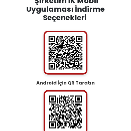
Şirketim İK Mobil
Uygulaması İndirme
Seçenekleri
Android İçin QR Taratın