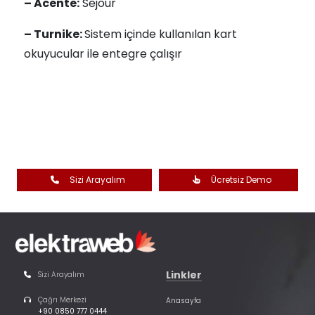
– Acente:
Sejour
– Turnike:
Sistem içinde kullanılan kart
okuyucular ile entegre çalışır
Sizi Arayalım
Ücretsiz Demo
Linkler
Sizi Arayalım
Çağrı Merkezi
Anasayfa
+90 0850 777 0444