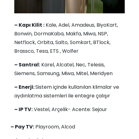
– Kapı Kilit :
Kale, Adel, Amadeus, BiyoKart,
Bonwin, DormaKaba, Makfa, Miwa, NSP,
Netflock, Orbita, Salto, Somkart, BTlock,
Brassco, Tesa, ETS , Wolfer
– Santral:
Karel, Alcatel, Nec, Telesis,
Siemens, Samsung, Miwa, Mitel, Meridyen
– Enerji:
Sistem içinde kullanılan klimalar ve
aydınlatma sistemleri ile entegre çalışır
– IP TV:
Vestel, Arçelik- Acente: Sejour
– Pay TV:
Playroom, Alcod