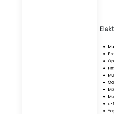
Elek
Ma
Pro
Op
Hes
Muh
Öd
Miz
Mu
e-
Yaş