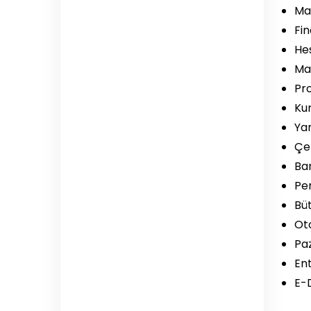
Mal
Fi
Hes
Mas
Pro
Kur
Yan
Çe
Ban
Per
Büt
Ot
Pa
Ent
E-