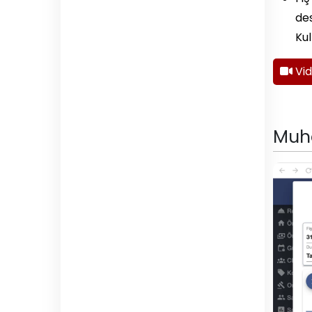
des
Kul
Vi
Muha