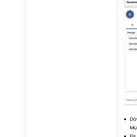
Döv
Müd
Fiş