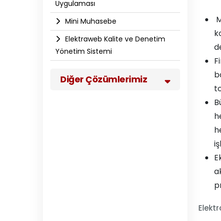
Uygulaması
M
Mini Muhasebe
k
Elektraweb Kalite ve Denetim
d
Yönetim Sistemi
F
b
Diğer Çözümlerimiz
to
B
h
h
iş
E
a
p
Elekt