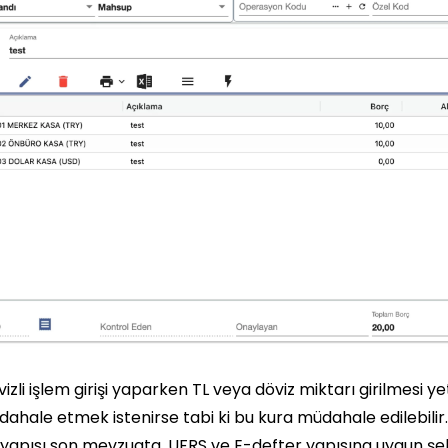
izli işlem girişi yaparken TL veya döviz miktarı girilmesi ye
ahale etmek istenirse tabi ki bu kura müdahale edilebilir.
 yapısı son mevzuata, UFRS ve E-defter yapısına uygun şeki