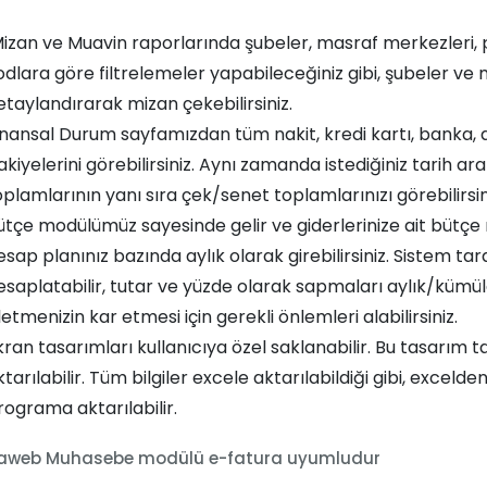
izan ve Muavin raporlarında şubeler, masraf merkezleri, p
odlara göre filtrelemeler yapabileceğiniz gibi, şubeler v
etaylandırarak mizan çekebilirsiniz.
inansal Durum sayfamızdan tüm nakit, kredi kartı, banka, al
akiyelerini görebilirsiniz. Aynı zamanda istediğiniz tarih ar
plamlarının yanı sıra çek/senet toplamlarınızı görebilirsiniz
ütçe modülümüz sayesinde gelir ve giderlerinize ait bütçe
esap planınız bazında aylık olarak girebilirsiniz. Sistem t
esaplatabilir, tutar ve yüzde olarak sapmaları aylık/kümül
letmenizin kar etmesi için gerekli önlemleri alabilirsiniz.
kran tasarımları kullanıcıya özel saklanabilir. Bu tasarı
ktarılabilir. Tüm bilgiler excele aktarılabildiği gibi, excel
rograma aktarılabilir.
raweb Muhasebe modülü e-fatura uyumludur