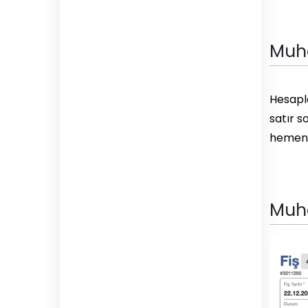
Muha
Hesapla
satır s
hemen b
Muha