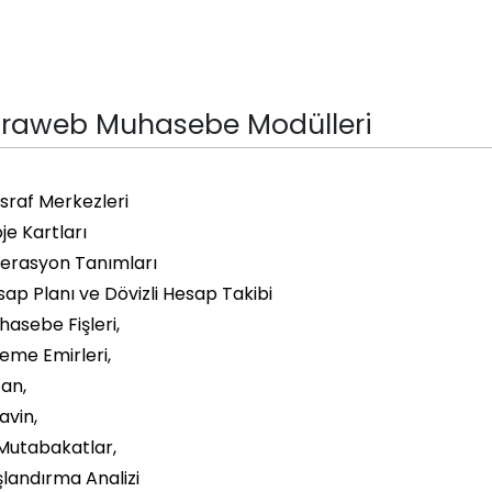
traweb Muhasebe Modülleri
sraf Merkezleri
je Kartları
erasyon Tanımları
ap Planı ve Dövizli Hesap Takibi
asebe Fişleri,
eme Emirleri,
an,
avin,
Mutabakatlar,
landırma Analizi