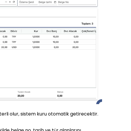
terli olur, sistem kuru otomatik getirecektir.
lde belge no, tarih ve tür alanlarını