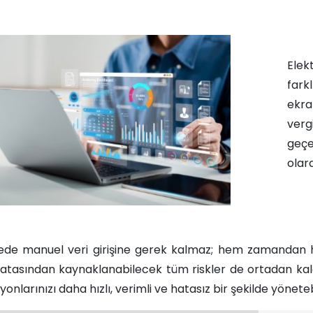
Elek
fark
ekra
verg
geç
olar
ede manuel veri girişine gerek kalmaz; hem zamandan h
atasından kaynaklanabilecek tüm riskler de ortadan kaldırı
onlarınızı daha hızlı, verimli ve hatasız bir şekilde yönetebil