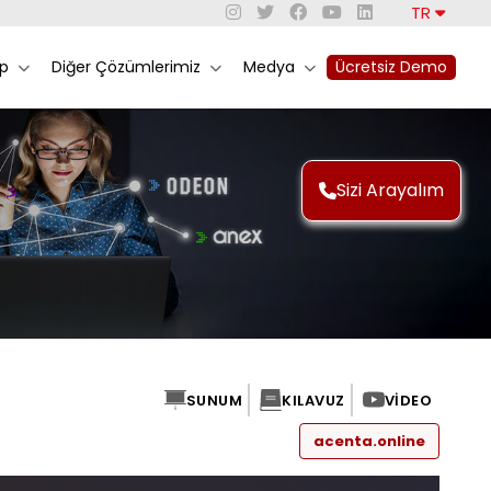
TR
rp
Diğer Çözümlerimiz
Medya
Ücretsiz Demo
Sizi Arayalım
SUNUM
KILAVUZ
VIDEO
acenta.online