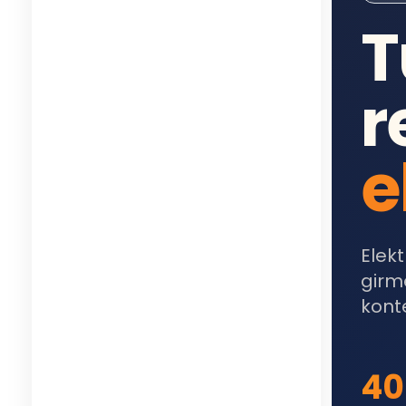
T
r
e
Elek
girm
konte
40