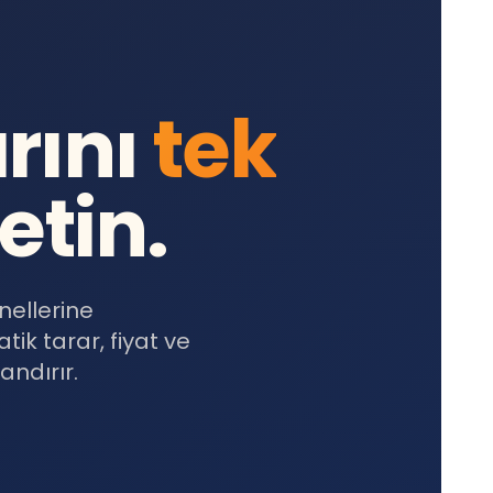
rını
tek
etin.
ellerine
k tarar, fiyat ve
andırır.