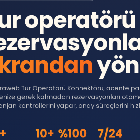
ur operatörü
ezervasyonla
krandan
yön
traweb Tur Operatörü Konnektörü; acente pan
enize gerek kalmadan rezervasyonları otomati
njan kontrollerini yapar, onay süreçlerini hızl
+
10+
%100
7/24