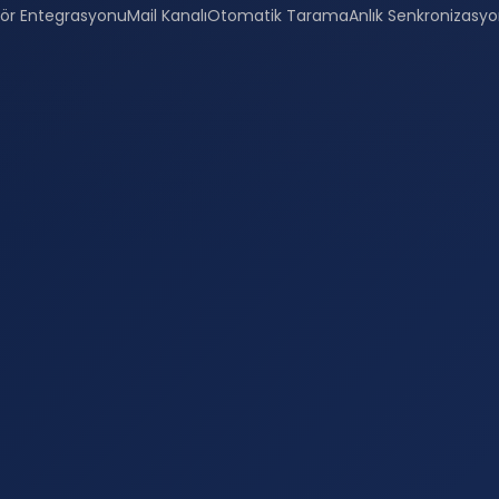
ör Entegrasyonu
Mail Kanalı
Otomatik Tarama
Anlık Senkronizasy