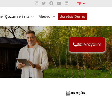
TR
ğer Çözümlerimiz
Medya
Ücretsiz Demo
Sizi Arayalım
BROŞÜR