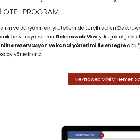
İ OTEL PROGRAMI
e’nin ve dünyanın en iyi otellerinde tercih edilen Elektra
mik bir versiyonu olan
Elektraweb Mini
‘yi küçük ölçekli 
nline rezervasyon ve kanal yönetimi ile entegre
olduğ
olay yönetirsiniz.
Elektraweb MİNİ'yi Hemen Sat