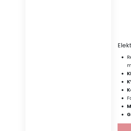
Elek
R
m
K
K
K
F
M
G