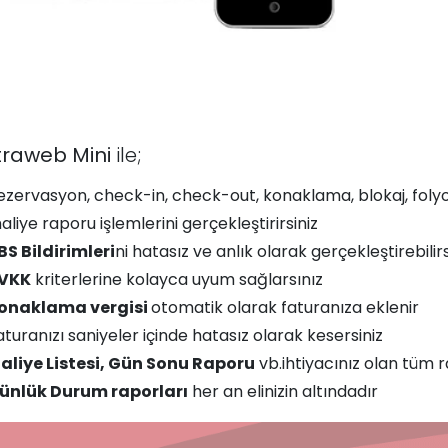
traweb Mini
ile;
ezervasyon, check-in, check-out, konaklama, blokaj, folyo, f
aliye raporu işlemlerini gerçekleştirirsiniz
BS Bildirimleri
ni hatasız ve anlık olarak gerçekleştirebilirs
VKK
kriterlerine kolayca uyum sağlarsınız
onaklama vergisi
otomatik olarak faturanıza eklenir
aturanızı saniyeler içinde hatasız olarak kesersiniz
aliye Listesi, Gün Sonu Raporu
vb.ihtiyacınız olan tüm ra
ünlük Durum raporları
her an elinizin altındadır