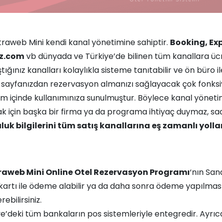
traweb Mini kendi kanal yönetimine sahiptir.
Booking, Ex
lz.com
vb dünyada ve Türkiye’de bilinen tüm kanallara ücre
tığınız kanalları kolaylıkla sisteme tanıtabilir ve ön büro il
sayfanızdan rezervasyon almanızı sağlayacak çok fonksi
em içinde kullanımınıza sunulmuştur. Böylece kanal yönet
k için başka bir firma ya da programa ihtiyaç duymaz, sa
luk bilgilerini tüm satış kanallarına eş zamanlı yollar
raweb Mini Online Otel Rezervasyon Programı
‘nın San
kartı ile ödeme alabilir ya da daha sonra ödeme yapılması 
ebilirsiniz.
ye’deki tüm bankaların pos sistemleriyle entegredir. Ayrıc