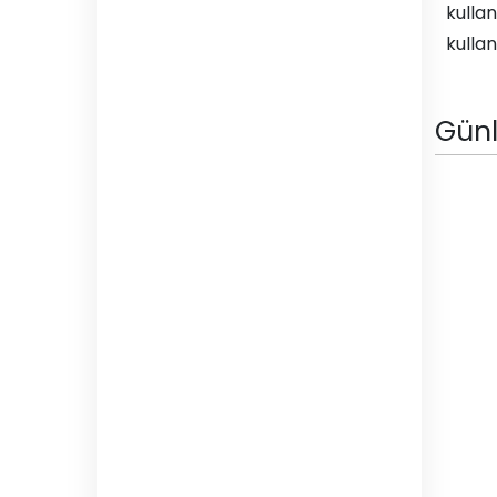
kulla
kullana
Gün