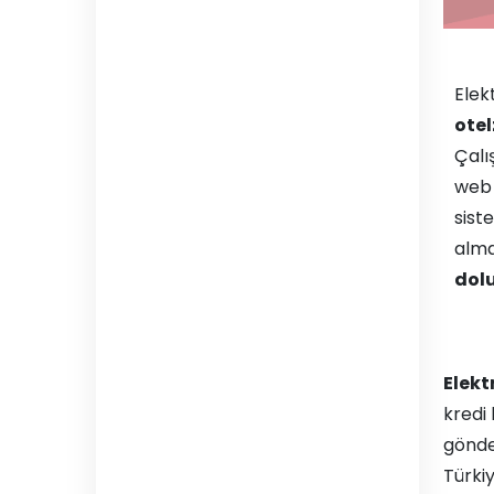
Elek
ote
Çalış
web 
sist
alma
dolu
Elekt
kredi 
gönder
Türki