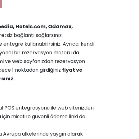
pedia, Hotels.com, Odamax,
tsiz bağlantı sağlarsınız.
e entegre kullanabilirsiniz. Ayrıca, kendi
yonel bir rezervasyon motoru da
imi ve web sayfanızdan rezervasyon
dece 1 noktadan girdiğiniz
fiyat ve
sınız.
al POS entegrasyonu ile web sitenizden
için misafire güvenli ödeme linki de
a Avrupa ülkelerinde yaygın olarak