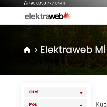
+90 0850 777 0444
Elektraweb Mİ
Otel
Küç
Pos