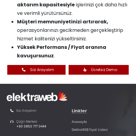
aktarım kapasitesiyle
işlerinizi çok daha hızlı
ve verimli yürütürsünüz.
Müşteri memnuniyetinizi artırarak,
operasyonlarınızı gecikmeden gerçekleştirip
hizmet kalitenizi yükseltirsiniz.
Yüksek Performans / Fiyat oranına
kavuşursunuz
.
Sizi Arayalım
Ücretsiz Demo
Linkler
Sizi Arayalım
Çağrı Merkezi
Anasayfa
+90 0850 777 0444
ElektraWEB Fiyat Listesi