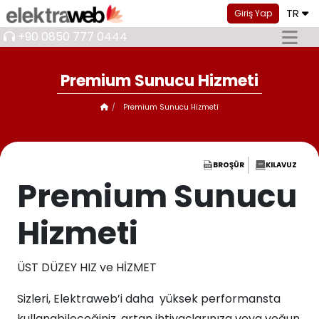
TR
Giriş Yap
+90 0850 777 0444
Premium Sunucu Hizmeti
Premium Sunucu Hizmeti
BROŞÜR
KILAVUZ
Premium Sunucu
Hizmeti
ÜST DÜZEY HIZ ve HİZMET
Sizleri, Elektraweb’i daha yüksek performansta
kullanabileceğiniz, artan ihtiyaçlarınıza veya yoğun