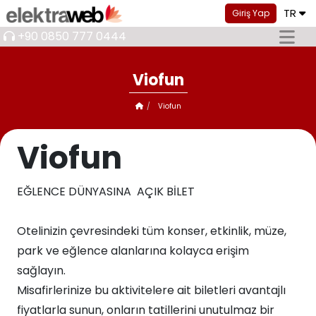
TR
Giriş Yap
+90 0850 777 0444
Viofun
Viofun
Viofun
EĞLENCE DÜNYASINA AÇIK BİLET
Otelinizin çevresindeki tüm konser, etkinlik, müze,
park ve eğlence alanlarına kolayca erişim
sağlayın.​​
Misafirlerinize bu aktivitelere ait biletleri avantajlı
fiyatlarla sunun, onların tatillerini unutulmaz bir