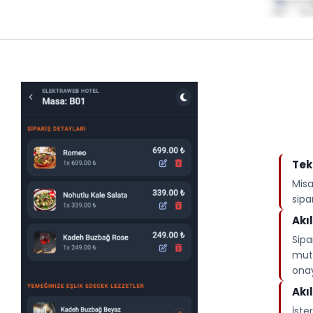
Tek
Misa
sipar
Akı
Sipa
mutf
onay
Akıl
İster