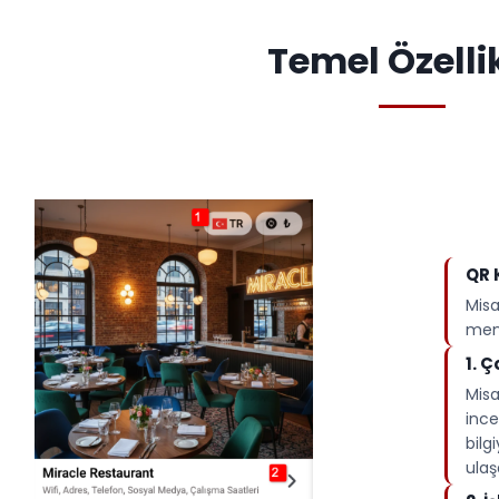
Temel Özelli
QR 
Misa
menü
1.⁠ 
Misa
ince
bilg
ulaşa