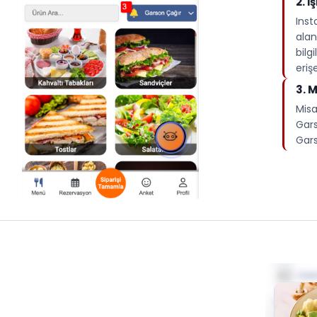
2.⁠ 
Inst
alan
bilg
erişe
3.⁠ 
Misa
Gars
Gars