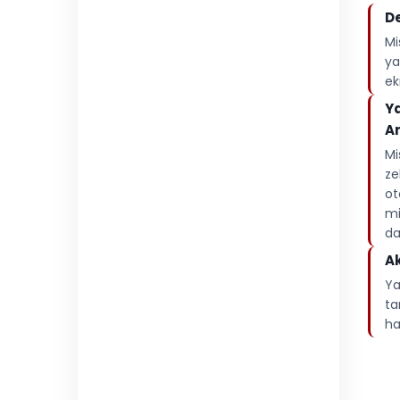
De
Mi
ya
ek
Ya
Ar
Mi
ze
ot
mi
da
Ak
Ya
ta
ha