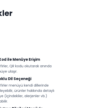
kler
Kod ile Menüye Erişim
firler, QR kodu okutarak anında
ye ulaşır.
⁠Çoklu Dil Seçeneği
firler menüyü kendi dillerinde
leyebilir, ürünler hakkında detaylı
iye (içindekiler, alerjenler vb.)
bilir.