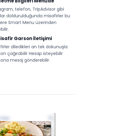
⁠İşletme Bilgileri Menüde
agram, telefon, TripAdvisor gibi
lar doldurulduğunda misafirler bu
ilere Smart Menu üzerinden
bilir.
⁠Misafir Garson İletişimi
firler diledikleri an tek dokunuşla:
on çağırabilir Hesap isteyebilir
ona mesaj gönderebilir.