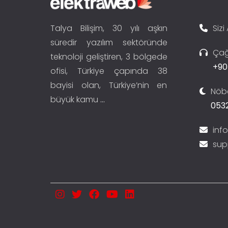
Talya Bilişim, 30 yılı aşkın
Sizi
süredir yazılım sektöründe
Çağ
teknoloji geliştiren, 3 bölgede
+90
ofisi, Türkiye çapında 38
bayisi olan, Türkiye’nin en
Nöbe
büyük kamu
...
0532
inf
sup