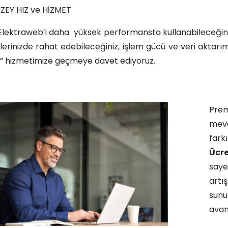
ZEY HIZ ve HİZMET
, Elektraweb’i daha yüksek performansta kullanabileceğiniz
erinizde rahat edebileceğiniz, işlem gücü ve veri aktar
 hizmetimize geçmeye davet ediyoruz.​​
Pre
mevc
fark
Ücr
saye
art
sun
avant