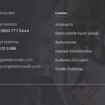
 Arayalım
Linkler
rı Merkezi
Anasayfa
 0850 777 0444
ElektraWEB Fiyat Listesi
t Hattımız
Referanslar
 111 0 999
Destek Kanallarımız
o@elektraweb.com
Kullanıcı Görüşleri
port@elektraweb.com
Gizlilik Politikası