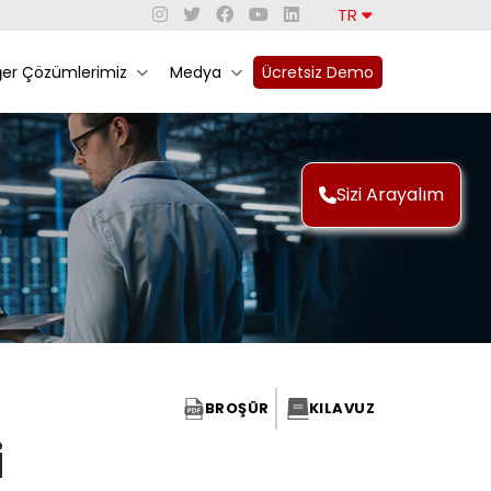
TR
ğer Çözümlerimiz
Medya
Ücretsiz Demo
Sizi Arayalım
BROŞÜR
KILAVUZ
i