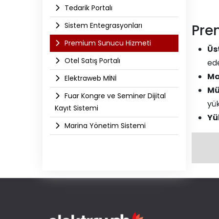
Tedarik Portalı
Sistem Entegrasyonları
Pre
Premium Sunucu Hizmeti
Üs
Otel Satış Portalı
ede
Ma
Elektraweb MİNİ
Mü
Fuar Kongre ve Seminer Dijital
yük
Kayıt Sistemi
Yü
Marina Yönetim Sistemi