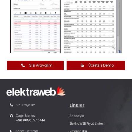
Sizi Arayalım
Ücretsiz Demo
Linkler
Sizi Arayalım
Çağrı Merkezi
Anasayfa
+90 0850 777 0444
ElektraWEB Fiyat Listesi
Nöbet Hattımız
Referanslar