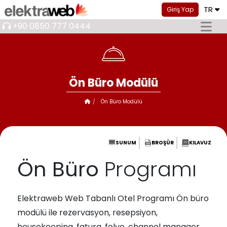
TR
Giriş Yap
+90 0850 777 0444
Ön Büro Modülü
Ön Büro Modülü
SUNUM
BROŞÜR
KILAVUZ
Ön Büro
Programı
Elektraweb Web Tabanlı Otel Programı Ön büro
modülü ile rezervasyon, resepsiyon,
housekeeping, fatura, folyo, channel manager,