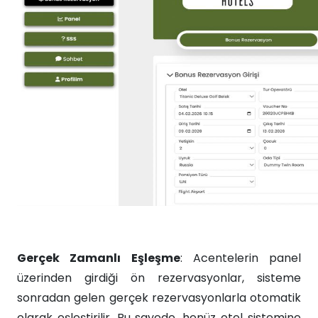
Gerçek Zamanlı Eşleşme
: Acentelerin panel
üzerinden girdiği ön rezervasyonlar, sisteme
sonradan gelen gerçek rezervasyonlarla otomatik
olarak eşleştirilir. Bu sayede, henüz otel sistemine