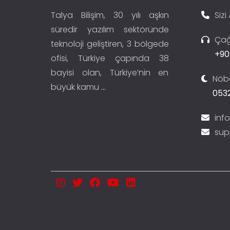
Talya Bilişim, 30 yılı aşkın
Sizi
süredir yazılım sektöründe
Çağ
teknoloji geliştiren, 3 bölgede
+90
ofisi, Türkiye çapında 38
bayisi olan, Türkiye’nin en
Nöbe
büyük kamu
...
0532
inf
sup