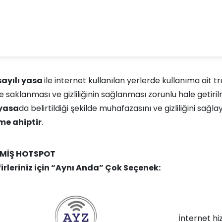
sayılı yasa
ile internet kullanılan yerlerde kullanıma ait t
te saklanması ve gizliliğinin sağlanması zorunlu hale getiril
 yasa
da belirtildiği şekilde muhafazasını ve gizliliğini sağ
e ahiptir
.
ŞMİŞ HOTSPOT
irleriniz için “Aynı Anda” Çok Seçenek:
İnternet hi