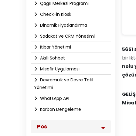
Çağrı Merkezi Programı
Check-in Kiosk
Dinamik Fiyatlandırma
Sadakat ve CRM Yönetimi
İtibar Yönetimi
5651 
birlik
Akıllı Sohbet
nolu
Misafir Uygulaması
çözüm
Devremülk ve Devre Tatil
Yönetimi
GELİ
WhatsApp API​
Misaf
Karbon Dengeleme
Pos