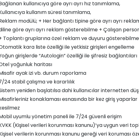
Bağlanan kullanıcıya göre ayrı ayrı hız tanımlama,
Kullanıcıya kullanım süresi tanımlama,
Reklam modülü; + Her bağlantı tipine göre ayrı ayrı rekla
diline göre ayrı ayrı reklam gösterebilme + Çalışan perso
+ Toplantı gruplarına özel reklam ve duyuru gösterebilme
Otomatik kara liste özelliği ile yetkisiz girişleri engelleme
Yoğun girişlerde “Autologin” özelliği ile şifresiz bağlantıları
Otel yoğunluk haritası
Misafir ayak izi vb. durum raporlama
7/24 stabil çalışma ve kararlılık
Sistem yeniden başlatılsa dahi kullanıcılar internetten d
Misafirleriniz konaklaması esnasında bir kez giriş yaparlar
kesilmez
Mobil uyumlu yönetim paneli ile 7/24 güvenli erişim
KVKK (Kişisel verileri korunması kanunu)’ya uygun veri to
Kişisel verilerin korunması kanunu gereği veri koruması öze