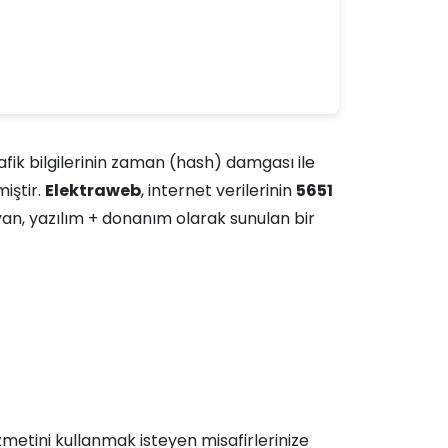
rafik bilgilerinin zaman (hash) damgası ile
miştir.
Elektraweb
, internet verilerinin
5651
layan, yazılım + donanım olarak sunulan bir
zmetini kullanmak isteyen misafirlerinize