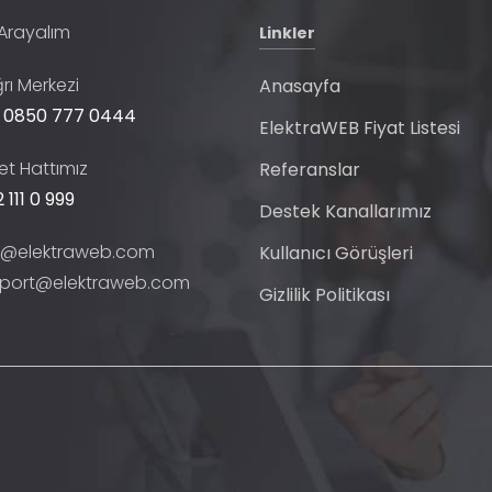
 Arayalım
Linkler
rı Merkezi
Anasayfa
 0850 777 0444
ElektraWEB Fiyat Listesi
t Hattımız
Referanslar
 111 0 999
Destek Kanallarımız
o@elektraweb.com
Kullanıcı Görüşleri
port@elektraweb.com
Gizlilik Politikası