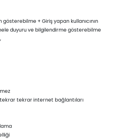
m gösterebilme + Giriş yapan kullanıcının
nele duyuru ve bilgilendirme gösterebilme
,
üşmez
 tekrar tekrar internet bağlantıları
plama
lliği