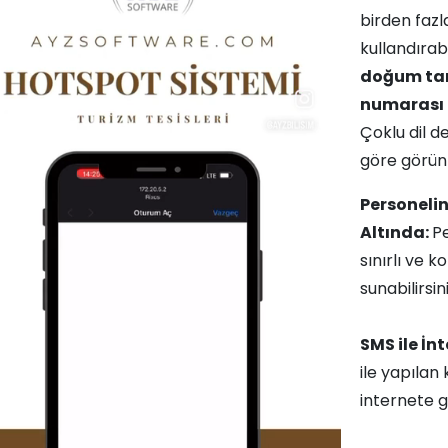
birden fazl
kullandırabi
doğum tari
numarası
Çoklu dil de
göre görünt
Personelin
Altında:
Pe
sınırlı ve k
sunabilirsini
SMS ile İn
ile yapılan
internete g