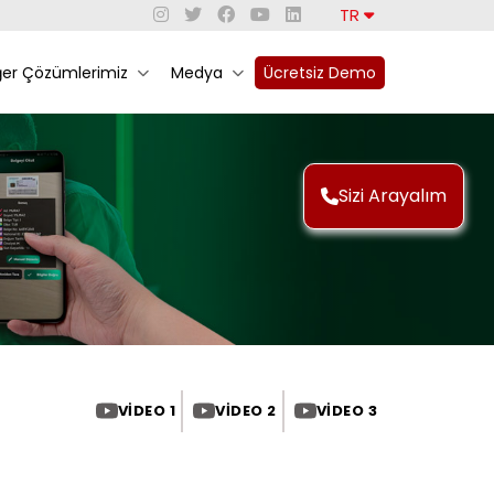
TR
ğer Çözümlerimiz
Medya
Ücretsiz Demo
Sizi Arayalım
VIDEO 1
VIDEO 2
VIDEO 3