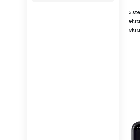
Sist
ekran
ekra