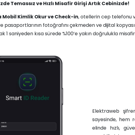
izde Temassız ve Hızlı Misafir Girişi Artık Cebinizde!
a Mobil Kimlik Okur ve Check-in
, otellerin cep telefonu 
ve pasaportlarının fotoğrafını çekmeden ve dijital kopya
k 1 saniyeden kısa sürede %100’e yakın doğrulukla misafir
Elektraweb şifre
sayesinde, hem r
elinde hızlı, gü