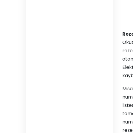
Reze
Okutu
reze
otom
Elek
kayb
Misa
numa
liste
tama
numa
reze