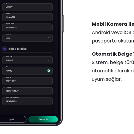
Mobil Kamera il
Android veya iOS c
pasaportu okutun.
Otomatik Belge
Sistem, belge tür
otomatik olarak al
uyum sağlar.