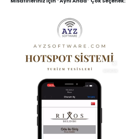
Misafirleriniz için “Aynı Anda” Çok Seçenek: