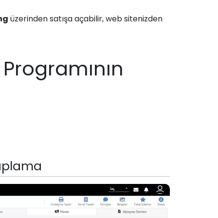
ng
üzerinden satışa açabilir, web sitenizden
l Programının
saplama