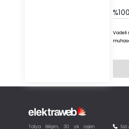
%10
Vadeli 
muhaseb
Talya Bilişim, 30 yılı aşkın
Sizi