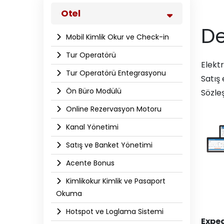
Otel
De
Mobil Kimlik Okur ve Check-in
Tur Operatörü
Elekt
Tur Operatörü Entegrasyonu
Satış 
Ön Büro Modülü
Sözleş
Online Rezervasyon Motoru
Kanal Yönetimi
Satış ve Banket Yönetimi
Acente Bonus
Kimlikokur Kimlik ve Pasaport
Okuma
Hotspot ve Loglama Sistemi
Exped