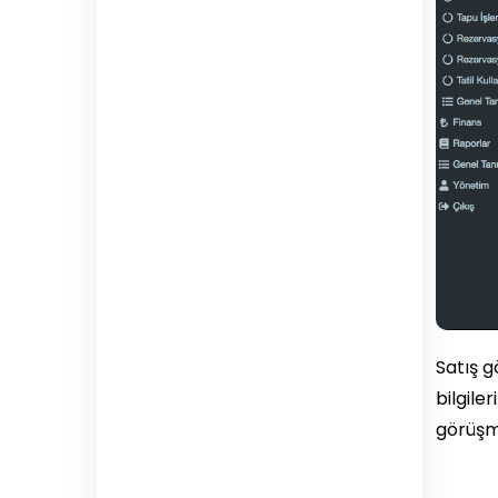
Satış g
bilgile
görüşme