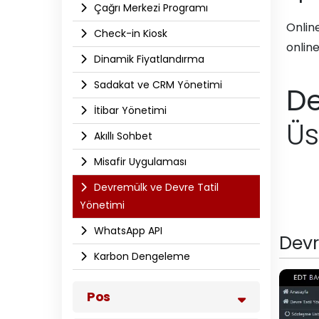
Çağrı Merkezi Programı
Onlin
Check-in Kiosk
online
Dinamik Fiyatlandırma
Sadakat ve CRM Yönetimi
De
İtibar Yönetimi
Üs
Akıllı Sohbet
Misafir Uygulaması
Devremülk ve Devre Tatil
Yönetimi
WhatsApp API​
Devr
Karbon Dengeleme
Pos