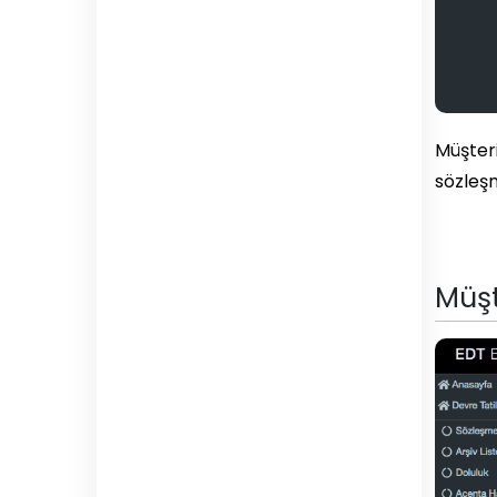
Müşteri
sözleşm
Müşt