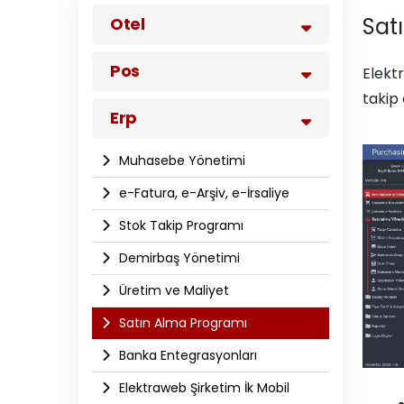
Sat
Otel
Pos
Elekt
takip
Erp
Muhasebe Yönetimi
e-Fatura, e-Arşiv, e-İrsaliye
Stok Takip Programı
Demirbaş Yönetimi
Üretim ve Maliyet
Satın Alma Programı
Banka Entegrasyonları
Elektraweb Şirketim İk Mobil