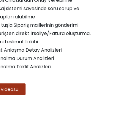
il Cihazlardan Onay Verebilme
aj sistemi sayesinde soru sorup ve
apları alabilme
 tuşla Sipariş maillerinin gönderimi
arişten direkt İrsaliye/Fatura oluşturma,
mi teslimat takibi
at Anlaşma Detay Analizleri
ınalma Durum Analizleri
ınalma Teklif Analizleri
 Videosu