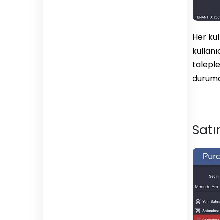
Her kul
kullanı
taleple
durumd
Satı