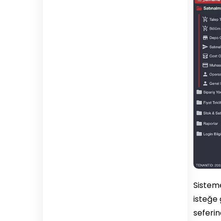
Sisteme
isteğe 
seferind