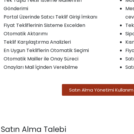
Tek Tuşla Teklif İsteme Maillerinin
Mob
Gönderimi
Mes
Portal Üzerinde Satıcı Teklif Girişi İmkanı
cev
Fiyat Tekliflerinin Sisteme Excelden
Tek
Otomatik Aktarımı
Sip
Teklif Karşılaştırma Analizleri
Kıs
En Uygun Tekliflerin Otomatik Seçimi
Fiy
Otomatik Mailler ile Onay Süreci
Sat
Onayları Mail İçinden Verebilme
Sat
Satın Alma Yönetimi Kullanım
 Satın Alma Talebi