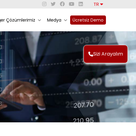
TR
ğer Çözümlerimiz
Medya
Ücretsiz Demo
Sizi Arayalım