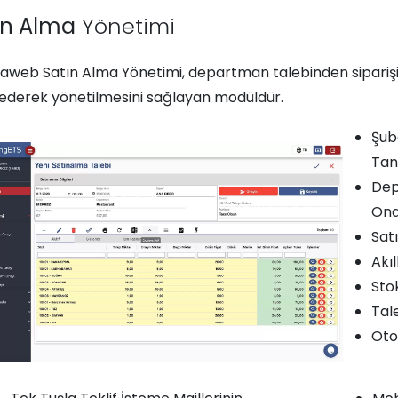
ın Alma
Yönetimi
raweb Satın Alma Yönetimi, departman talebinden sipariş
 ederek yönetilmesini sağlayan modüldür.
Şub
Tan
Dep
Ona
Sat
Akı
Stok
Tal
Oto